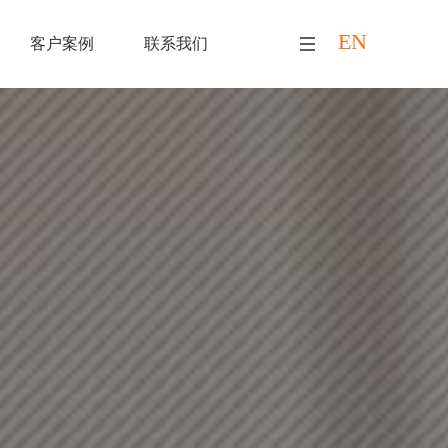
EN
客户案例
联系我们
客户案例
联系我们